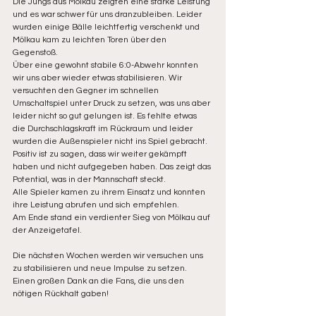
Die Jungs aus Mölkau zeigten eine starke Leistung 
und es war schwer für uns dranzubleiben. Leider 
wurden einige Bälle leichtfertig verschenkt und 
Mölkau kam zu leichten Toren über den 
Gegenstoß. 
Über eine gewohnt stabile 6:0-Abwehr konnten 
wir uns aber wieder etwas stabilisieren. Wir 
versuchten den Gegner im schnellen 
Umschaltspiel unter Druck zu setzen, was uns aber 
leider nicht so gut gelungen ist. Es fehlte etwas 
die Durchschlagskraft im Rückraum und leider 
wurden die Außenspieler nicht ins Spiel gebracht. 
Positiv ist zu sagen, dass wir weiter gekämpft 
haben und nicht aufgegeben haben. Das zeigt das 
Potential, was in der Mannschaft steckt. 
Alle Spieler kamen zu ihrem Einsatz und konnten 
ihre Leistung abrufen und sich empfehlen. 
Am Ende stand ein verdienter Sieg von Mölkau auf 
der Anzeigetafel. 
Die nächsten Wochen werden wir versuchen uns 
zu stabilisieren und neue Impulse zu setzen. 
Einen großen Dank an die Fans, die uns den 
nötigen Rückhalt gaben!