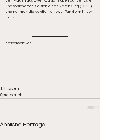
den Frauen aus Zwenkau ganz oben auf der Liste, 
und so sicherten sie sich einen klaren Sieg (16:25) 
und nahmen die verdienten zwei Punkte mit nach 
Hause.
gesponsert von:
1. Frauen
Spielbericht
Ähnliche Beiträge