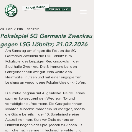
24. Feb.
2 Min. Lesezeit
Pokalspiel SG Germania Zwenkau
gegen LSG Löbnitz; 21.02.2026
Am Samstag empfingen die Frauen der SG 
Germania Zwenkau die LSG Löbnitz zum 
Pokalspiel des Leipziger Regionspokals in der 
Stadthalle Zwenkau. Die Stimmung bei den 
Gastgeberinnen war gut. Man wollte den 
Heimvorteil nutzen und mit einer engagierten 
Leistung an vergangene Pokalerfolge anknüpfen.
Die Partie begann auf Augenhöhe. Beide Teams 
suchten konsequent den Weg zum Tor und 
verteidigten aufmerksam. Die Gastgeberinnen 
konnten zunächst immer ein Tor vorlegen, sodass 
die Gäste bereits in der 10. Spielminute eine 
Auszeit nahmen. Kurz vor Ende der ersten 
Halbzeit begann das Spiel jedoch zu kippen. Es 
schlichen sich vermehrt technische Fehler und 