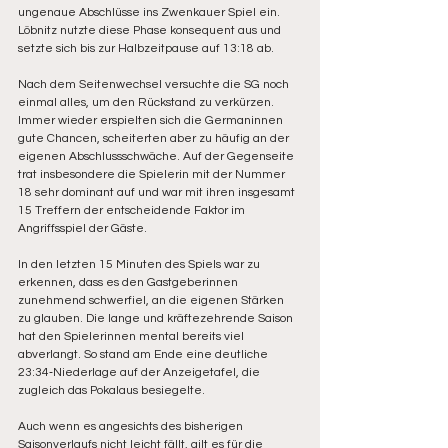
ungenaue Abschlüsse ins Zwenkauer Spiel ein. 
Löbnitz nutzte diese Phase konsequent aus und 
setzte sich bis zur Halbzeitpause auf 13:18 ab.
Nach dem Seitenwechsel versuchte die SG noch 
einmal alles, um den Rückstand zu verkürzen. 
Immer wieder erspielten sich die Germaninnen 
gute Chancen, scheiterten aber zu häufig an der 
eigenen Abschlussschwäche. Auf der Gegenseite 
trat insbesondere die Spielerin mit der Nummer 
18 sehr dominant auf und war mit ihren insgesamt 
15 Treffern der entscheidende Faktor im 
Angriffsspiel der Gäste.
In den letzten 15 Minuten des Spiels war zu 
erkennen, dass es den Gastgeberinnen 
zunehmend schwerfiel, an die eigenen Stärken 
zu glauben. Die lange und kräftezehrende Saison 
hat den Spielerinnen mental bereits viel 
abverlangt. So stand am Ende eine deutliche 
23:34‑Niederlage auf der Anzeigetafel, die 
zugleich das Pokalaus besiegelte.
Auch wenn es angesichts des bisherigen 
Saisonverlaufs nicht leicht fällt, gilt es für die 