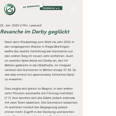
22. Jan. 2025
2 Min. Lesezeit
Revanche im Derby geglückt
Nach dem Rückschlag zum Start ins Jahr 2025 in 
der vergangenen Woche in Regis-Breitingen 
wollte die zweite Vertretung der Germania nun 
den ersten Sieg im neuen Jahr einfahren. Auch 
im zweiten Spiel stand ein Derby an, der HV 
Böhlen gastierte in der Stadthalle. Im Hinspiel 
verloren die Germanen in Böhlen knapp 37:35. Es 
war also erneut ein spannendes, torreiches Spiel 
zu erwarten.
Dies zeigte sich gleich zu Beginn, in den ersten 
zehn Minuten wechselte die Führung mehrfach 
(7:7). Nun konnten sich die Gäste jedoch erstmals 
mit zwei Toren absetzen. Die Germanen bekamen 
im weiteren Verlauf der Begegnung jedoch 
immer mehr Zugriff in der Deckung und konnten 