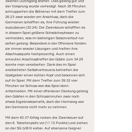
zweiten Durchgang starten. Dies gelang gut und 
der Vorsprung wurde verteidigt. Nach 39 Minuten 
schnupperten die Böhlener mit dem Treffer zum 
28:23 zwar wieder am Anschluss, doch die 
Germanen schafften es, ihre Führung wieder 
auszubauen (32:24). Die Zwenkauer schafften es 
in diesem Spiel größere Schwächephasen zu 
vermeiden, was im bisherigen Saisonverlauf nur 
selten gelang. Besonders in der Offensive fanden 
sie immer wieder Lösungen und hielten ihre 
Abschlussquote hochprozentig. Auch einen 
erneuten Anschlusstreffer der Gäste zum 34:29 
konnte man verarbeiten. Dank des im Spiel 
erarbeiteten Selbstvertrauens behielten die 
Gastgeber einen kühlen Kopf und besonnen sich 
auf ihr Spiel. Mit dem Treffer zum 39:32 vier 
Minuten vor Schluss war das Spiel dann 
entschieden. Mit einer offensiven Deckung gelang 
den Gästen in den Schlussminuten zwar noch 
etwas Ergebniskosmetik, doch der Heimsieg war 
der Germania nicht mehr zu nehmen.
Mit dem 40:37-Erfolg rücken die Zwenkauer auf 
den 8. Tabellenplatz vor (11:15 Punkte) und ziehen 
an der SG LVB III vorbei. Auf ebenjene Gegner 