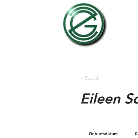
Star
< Zurück
Eileen S
Geburtsdatum
0