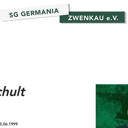
t
Teams
Verein
Events
Fo
chult
3.06.1999