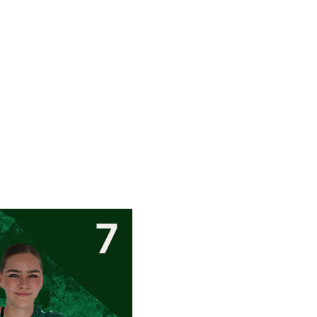
rmulare
Sponsoren
7