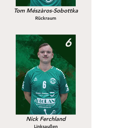
Tom Mészàros-Sobottka
Rückraum
6
Nick Ferchland
Linksaußen