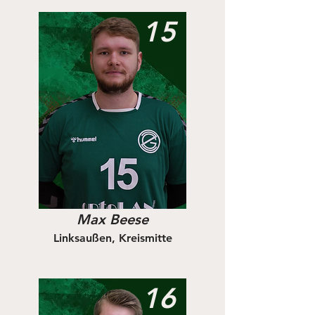
15
Max Beese
Linksaußen, Kreismitte
16