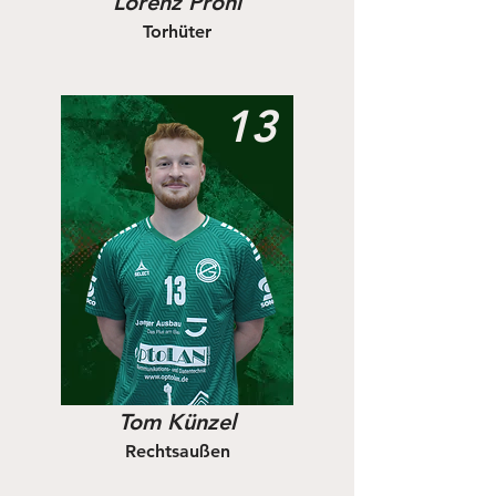
Lorenz Pröhl
Torhüter
13
Tom Künzel
Rechtsaußen