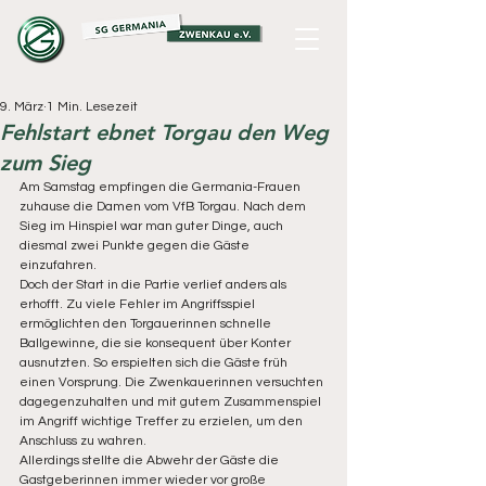
9. März
1 Min. Lesezeit
Fehlstart ebnet Torgau den Weg
zum Sieg
Am Samstag empfingen die Germania-Frauen 
zuhause die Damen vom VfB Torgau. Nach dem 
Sieg im Hinspiel war man guter Dinge, auch 
diesmal zwei Punkte gegen die Gäste 
einzufahren.
Doch der Start in die Partie verlief anders als 
erhofft. Zu viele Fehler im Angriffsspiel 
ermöglichten den Torgauerinnen schnelle 
Ballgewinne, die sie konsequent über Konter 
ausnutzten. So erspielten sich die Gäste früh 
einen Vorsprung. Die Zwenkauerinnen versuchten 
dagegenzuhalten und mit gutem Zusammenspiel 
im Angriff wichtige Treffer zu erzielen, um den 
Anschluss zu wahren.
Allerdings stellte die Abwehr der Gäste die 
Gastgeberinnen immer wieder vor große 