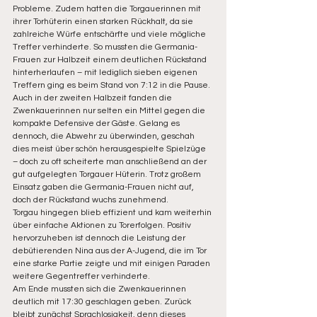
Probleme. Zudem hatten die Torgauerinnen mit 
ihrer Torhüterin einen starken Rückhalt, da sie 
zahlreiche Würfe entschärfte und viele mögliche 
Treffer verhinderte. So mussten die Germania-
Frauen zur Halbzeit einem deutlichen Rückstand 
hinterherlaufen – mit lediglich sieben eigenen 
Treffern ging es beim Stand von 7:12 in die Pause.
Auch in der zweiten Halbzeit fanden die 
Zwenkauerinnen nur selten ein Mittel gegen die 
kompakte Defensive der Gäste. Gelang es 
dennoch, die Abwehr zu überwinden, geschah 
dies meist über schön herausgespielte Spielzüge 
– doch zu oft scheiterte man anschließend an der 
gut aufgelegten Torgauer Hüterin. Trotz großem 
Einsatz gaben die Germania-Frauen nicht auf, 
doch der Rückstand wuchs zunehmend.
Torgau hingegen blieb effizient und kam weiterhin 
über einfache Aktionen zu Torerfolgen. Positiv 
hervorzuheben ist dennoch die Leistung der 
debütierenden Nina aus der A-Jugend, die im Tor 
eine starke Partie zeigte und mit einigen Paraden 
weitere Gegentreffer verhinderte.
Am Ende mussten sich die Zwenkauerinnen 
deutlich mit 17:30 geschlagen geben. Zurück 
bleibt zunächst Sprachlosigkeit, denn dieses 