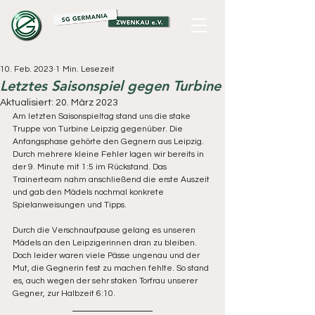
10. Feb. 2023
1 Min. Lesezeit
Letztes Saisonspiel gegen Turbine
Aktualisiert:
20. März 2023
Am letzten Saisonspieltag stand uns die stake 
Truppe von Turbine Leipzig gegenüber. Die 
Anfangsphase gehörte den Gegnern aus Leipzig. 
Durch mehrere kleine Fehler lagen wir bereits in 
der 9. Minute mit 1:5 im Rückstand. Das 
Trainerteam nahm anschließend die erste Auszeit 
und gab den Mädels nochmal konkrete 
Spielanweisungen und Tipps. 
Durch die Verschnaufpause gelang es unseren 
Mädels an den Leipzigerinnen dran zu bleiben. 
Doch leider waren viele Pässe ungenau und der 
Mut, die Gegnerin fest zu machen fehlte. So stand 
es, auch wegen der sehr staken Torfrau unserer 
Gegner, zur Halbzeit 6:10. 