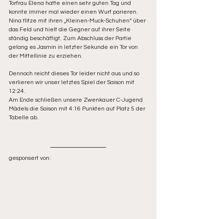
Torfrau Elena hatte einen sehr guten Tag und 
konnte immer mal wieder einen Wurf parieren. 
Nina flitze mit ihren „Kleinen-Muck-Schuhen“ über 
das Feld und hielt die Gegner auf ihrer Seite 
ständig beschäftigt. Zum Abschluss der Partie 
gelang es Jasmin in letzter Sekunde ein Tor von 
der Mittellinie zu erziehen. 
Dennoch reicht dieses Tor leider nicht aus und so 
verlieren wir unser letztes Spiel der Saison mit 
12:24. 
Am Ende schließen unsere Zwenkauer C-Jugend 
Mädels die Saison mit 4:16 Punkten auf Platz 5 der 
Tabelle ab.
gesponsert von: