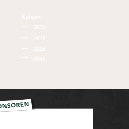
Saison:
25/26
24/25
23/24
22/23