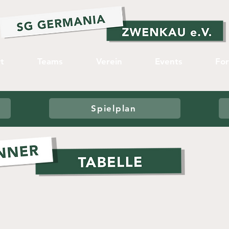
t
Teams
Verein
Events
Fo
Spielplan