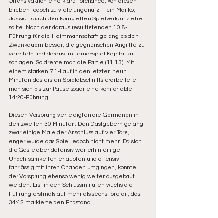
Offensivaktion eine klare Torchance, von diesen 
blieben jedoch zu viele ungenutzt - ein Manko, 
das sich durch den kompletten Spielverlauf ziehen 
sollte. Nach der daraus resultietenden 10:8-
Führung für die Heimmannschaft gelang es den 
Zwenkauern besser, die gegnerischen Angriffe zu 
vereiteln und daraus im Temopspiel Kapital zu 
schlagen. So drehte man die Partie (11:13). Mit 
einem starken 7:1-Lauf in den letzten neun 
Minuten des ersten Spielabschnitts erarbeitete 
man sich bis zur Pause sogar eine komfortable 
14:20-Führung.
Diesen Vorsprung verteidigten die Germanen in 
den zweiten 30 Minuten. Den Gastgebern gelang 
zwar einige Male der Anschluss auf vier Tore, 
enger wurde das Spiel jedoch nicht mehr. Da sich 
die Gäste aber defensiv weiterhin einige 
Unachtsamkeiten erlaubten und offensiv 
fahrlässig mit ihren Chancen umgingen, konnte 
der Vorsprung ebenso wenig weiter ausgebaut 
werden. Erst in den Schlussminuten wuchs die 
Führung erstmals auf mehr als sechs Tore an, das 
34:42 markierte den Endstand.