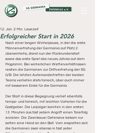
12. Jan.
2 Min. Lesezeit
Erfolgreicher Start in 2026
Nach einer langen Winterpause, in der die erste 
Männervertretung der Germania auf Platz 2 
überwinterte, stand nun der Rückrundenstart 
sowie das erste Spiel des neues Jahres auf dem 
Programm. Bei winterlichen Wetterverhältnissen 
reisten die Germanen zur Drittvertretung der SG 
LVB. Die letzten Aufeinandertreffen der beiden 
Teams verliefen stets torreich, aber auch immer 
mit besserem Ende für die Germania.
Der Start in diese Begegnung verlief ebenfalls 
tempo- und torreich, mit leichten Vorteilen für die 
Gastgeber. Die Leipziger konnten in den ersten 
13. Minuten aus fast jedem Angriff einen Torerfolg 
erzielen. Die Zwenkauer Defensive bekam nur 
selten eine Hand an den Ball. Vorn erspielten sich 
die Germanen zwar ebenso in fast jeder 