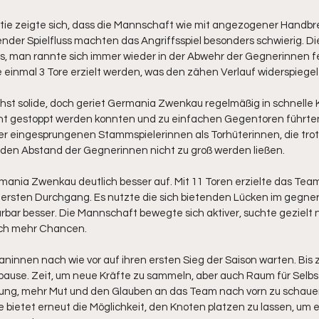
tie zeigte sich, dass die Mannschaft wie mit angezogener Handbre
nder Spielfluss machten das Angriffsspiel besonders schwierig. 
os, man rannte sich immer wieder in der Abwehr der Gegnerinnen fest
einmal 3 Tore erzielt werden, was den zähen Verlauf widerspiegel
st solide, doch geriet Germania Zwenkau regelmäßig in schnelle K
cht gestoppt werden konnten und zu einfachen Gegentoren führte
 der eingesprungenen Stammspielerinnen als Torhüterinnen, die trot
den Abstand der Gegnerinnen nicht zu groß werden ließen.
ania Zwenkau deutlich besser auf. Mit 11 Toren erzielte das Team 
m ersten Durchgang. Es nutzte die sich bietenden Lücken im gegne
bar besser. Die Mannschaft bewegte sich aktiver, suchte gezielt 
ich mehr Chancen.
innen nach wie vor auf ihren ersten Sieg der Saison warten. Bis zum
lpause. Zeit, um neue Kräfte zu sammeln, aber auch Raum für Selbstre
llung, mehr Mut und den Glauben an das Team nach vorn zu schauen.
e bietet erneut die Möglichkeit, den Knoten platzen zu lassen, um 