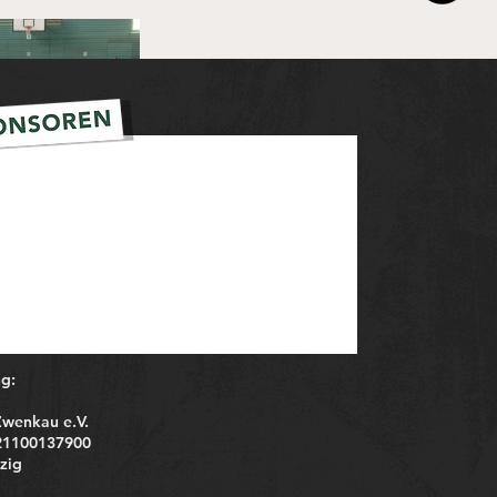
g:
Zwenkau e.V.
21100137900
zig