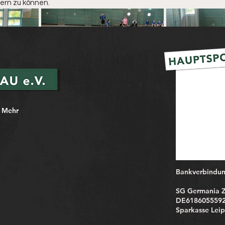
iern zu können.
Mehr
Bankverbindun
SG Germania 
DE618605559
Sparkasse Leip