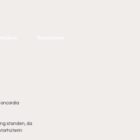
rmulare
Sponsoren
oncordia 
ung standen, da 
torhüterin 