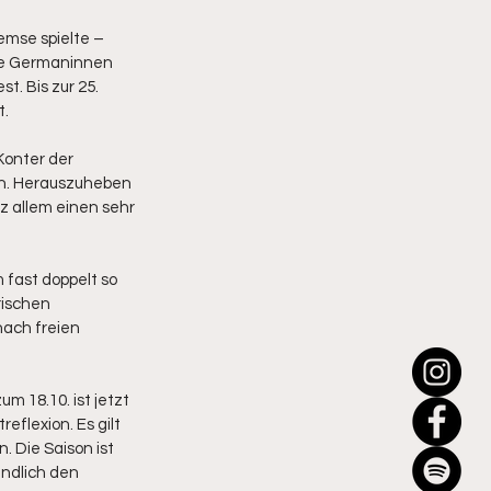
mse spielte – 
Die Germaninnen 
. Bis zur 25. 
t.
onter der 
n. Herauszuheben 
z allem einen sehr 
fast doppelt so 
rischen 
nach freien 
 18.10. ist jetzt 
flexion. Es gilt 
 Die Saison ist 
endlich den 