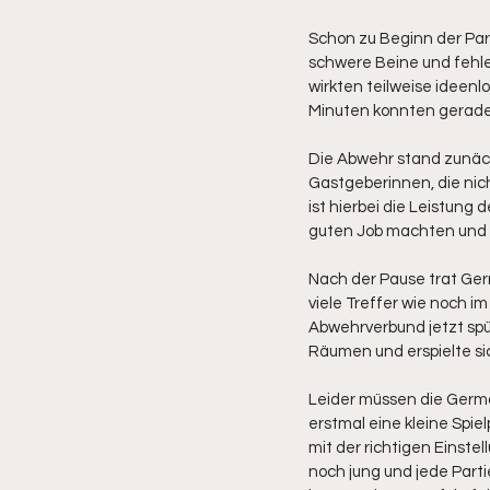
Schon zu Beginn der Par
schwere Beine und fehle
wirkten teilweise ideenl
Minuten konnten gerade 
Die Abwehr stand zunäch
Gastgeberinnen, die ni
ist hierbei die Leistung
guten Job machten und 
Nach der Pause trat Germ
viele Treffer wie noch i
Abwehrverbund jetzt spür
Räumen und erspielte s
Leider müssen die German
erstmal eine kleine Spie
mit der richtigen Einste
noch jung und jede Parti