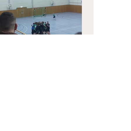
8. Apr. 2025
2. Männer
Überraschung knapp verfehlt
Nachdem die SG Germania Zwenkau II im letzten
Heimspiel bereits überraschend den
designierten Aufsteiger aus Gohlis besiegt
hatte, waren...