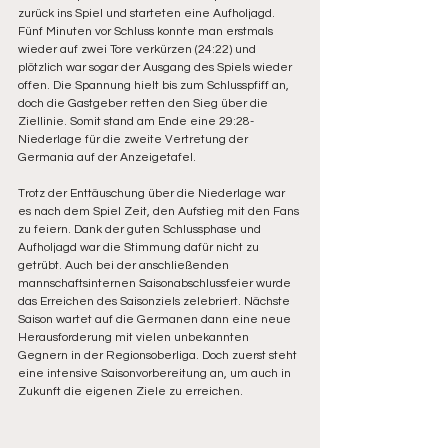
zurück ins Spiel und starteten eine Aufholjagd. 
Fünf Minuten vor Schluss konnte man erstmals 
wieder auf zwei Tore verkürzen (24:22) und 
plötzlich war sogar der Ausgang des Spiels wieder 
offen. Die Spannung hielt bis zum Schlusspfiff an, 
doch die Gastgeber retten den Sieg über die 
Ziellinie. Somit stand am Ende eine 29:28-
Niederlage für die zweite Vertretung der 
Germania auf der Anzeigetafel.
Trotz der Enttäuschung über die Niederlage war 
es nach dem Spiel Zeit, den Aufstieg mit den Fans 
zu feiern. Dank der guten Schlussphase und 
Aufholjagd war die Stimmung dafür nicht zu 
getrübt. Auch bei der anschließenden 
mannschaftsinternen Saisonabschlussfeier wurde 
das Erreichen des Saisonziels zelebriert. Nächste 
Saison wartet auf die Germanen dann eine neue 
Herausforderung mit vielen unbekannten 
Gegnern in der Regionsoberliga. Doch zuerst steht 
eine intensive Saisonvorbereitung an, um auch in 
Zukunft die eigenen Ziele zu erreichen.