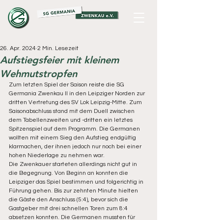
26. Apr. 2024
2 Min. Lesezeit
Aufstiegsfeier mit kleinem
Wehmutstropfen
Zum letzten Spiel der Saison reiste die SG 
Germania Zwenkau II in den Leipziger Norden zur 
dritten Vertretung des SV Lok Leipzig-Mitte. Zum 
Saisonabschluss stand mit dem Duell zwischen 
dem Tabellenzweiten und -dritten ein letztes 
Spitzenspiel auf dem Programm. Die Germanen 
wollten mit einem Sieg den Aufstieg endgültig 
klarmachen, der ihnen jedoch nur noch bei einer 
hohen Niederlage zu nehmen war.
Die Zwenkauer starteten allerdings nicht gut in 
die Begegnung. Von Beginn an konnten die 
Leipziger das Spiel bestimmen und folgerichtig in 
Führung gehen. Bis zur zehnten Minute hielten 
die Gäste den Anschluss (5:4), bevor sich die 
Gastgeber mit drei schnellen Toren zum 8:4 
absetzen konnten. Die Germanen mussten für 